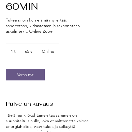
60MIN
Tukea silloin kun elämä myllertää:
sanoitetaan, kirkastetaan ja rakennetaan
askelmerkit. Online Zoom
65
euroa
1 t
1
65 €
Online
Varaa nyt
Palvelun kuvaus
Tämä henkilökohtainen tapaaminen on
suunniteltu sinulle, joka et välttämättä kaipaa
energiahoitoa, vaan tukea ja selkeyttä
omaan prosessiisi. Saat turvallisen ja