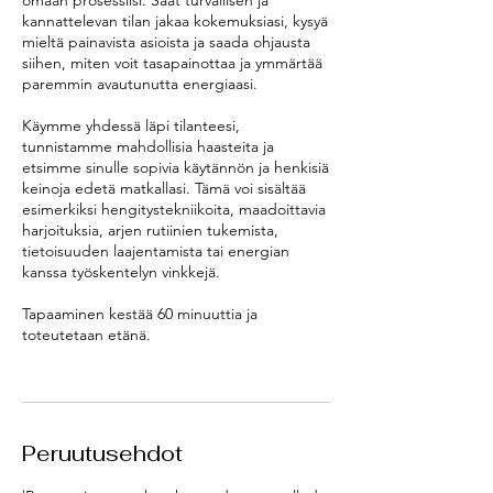
kannattelevan tilan jakaa kokemuksiasi, kysyä
mieltä painavista asioista ja saada ohjausta
siihen, miten voit tasapainottaa ja ymmärtää
paremmin avautunutta energiaasi.
Käymme yhdessä läpi tilanteesi,
tunnistamme mahdollisia haasteita ja
etsimme sinulle sopivia käytännön ja henkisiä
keinoja edetä matkallasi. Tämä voi sisältää
esimerkiksi hengitystekniikoita, maadoittavia
harjoituksia, arjen rutiinien tukemista,
tietoisuuden laajentamista tai energian
kanssa työskentelyn vinkkejä.
Tapaaminen kestää 60 minuuttia ja
toteutetaan etänä.
Peruutusehdot