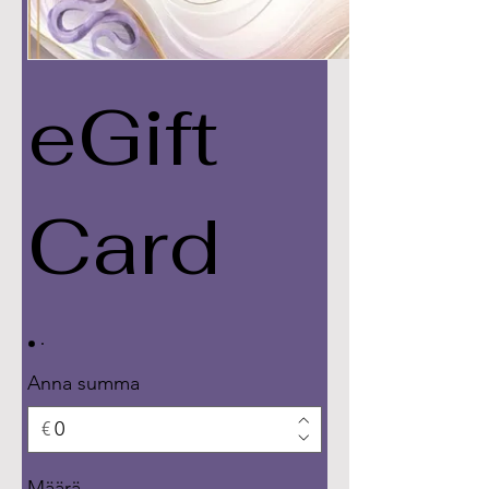
eGift
Card
Anna summa
€
Määrä