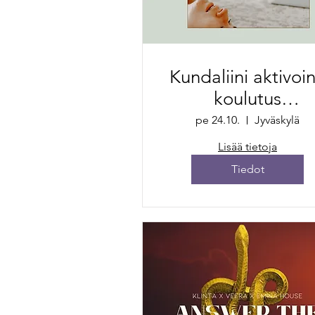
Kundaliini aktivoin
koulutus
JYVÄSKYLÄ
pe 24.10.
Jyväskylä
Lisää tietoja
Tiedot