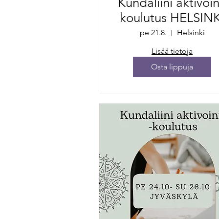
Kundaliini aktivoin
koulutus HELSINK
pe 21.8.
Helsinki
Lisää tietoja
Osta lippuja