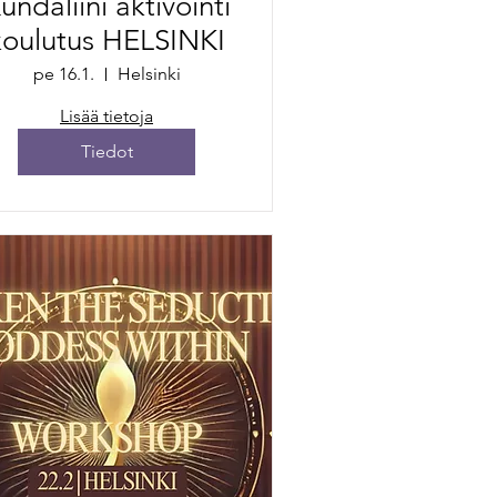
undaliini aktivointi
koulutus HELSINKI
pe 16.1.
Helsinki
Lisää tietoja
Tiedot