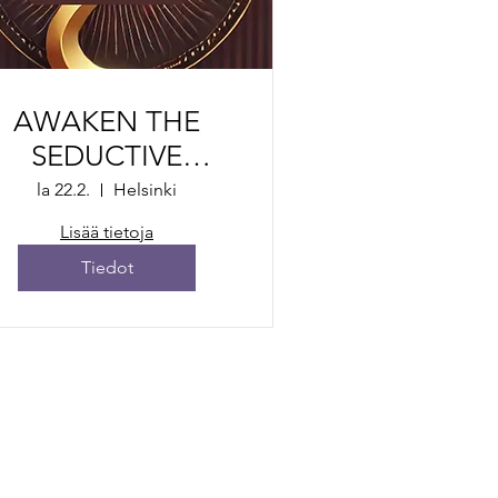
AWAKEN THE
SEDUCTIVE
GODDESS WITHIN
la 22.2.
Helsinki
-WORKSHOP
Lisää tietoja
Tiedot