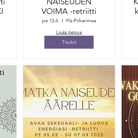
ti
NAISEUDEN
K
I
VOIMA -retriitti
pe 12.6.
Ylä-Pirkanmaa
Lisää tietoja
Tiedot